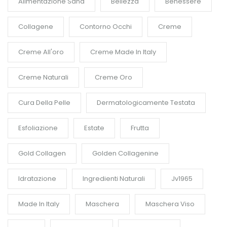
Alimentazione Sana
Bellezza
Benessere
Collagene
Contorno Occhi
Creme
Creme All'oro
Creme Made In Italy
Creme Naturali
Creme Oro
Cura Della Pelle
Dermatologicamente Testata
Esfoliazione
Estate
Frutta
Gold Collagen
Golden Collagenine
Idratazione
Ingredienti Naturali
Jv1965
Made In Italy
Maschera
Maschera Viso