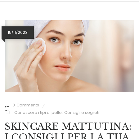
15/11/2023
0
Comments
Conoscere i tipi di pelle
,
Consigli e segreti
SKINCARE MATTUTINA:
I CONSIGLI PER LA TUA