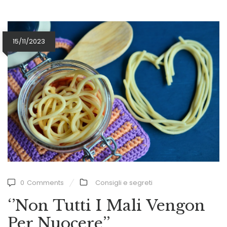
15/11/2023
0
Comments
Consigli e segreti
‘’Non Tutti I Mali Vengon
Per Nuocere’’