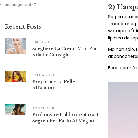
Uncategorized
(7)
2)
L’acq
Se prima abbi
trucco
che pu
Recent Posts
waterproof) i
lipidica dell’
Set 10, 2018
Scegliere La Crema Viso Più
Ma non solo. L
Adatta: Consigli
abbandonerann
Ecco perché n
Set 04, 2018
Preparare La Pelle
All’autunno
Ago 28, 2018
Prolungare L’abbronzatura: I
Segreti Per Farlo Al Meglio