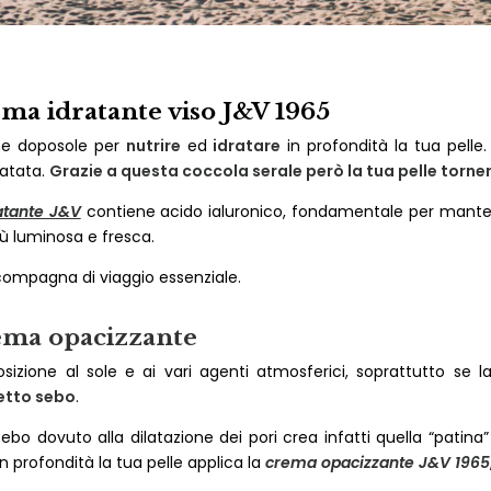
ema idratante viso J&V 1965
ome doposole per
nutrire
ed
idratare
in profondità la tua pelle.
ratata.
Grazie a questa coccola serale però la tua pelle torne
atante J&V
contiene acido ialuronico, fondamentale per mantene
ù luminosa e fresca.
compagna di viaggio essenziale.
ema opacizzante
sposizione al sole e ai vari agenti atmosferici, soprattutto s
etto sebo
.
sebo dovuto alla dilatazione dei pori crea infatti quella “patina
n profondità la tua pelle applica la
crema opacizzante J&V 1965