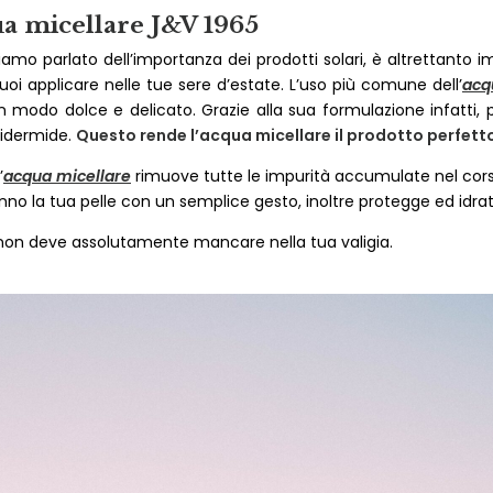
ua micellare J&V 1965
amo parlato dell’importanza dei prodotti solari, è altrettanto 
oi applicare nelle tue sere d’estate. L’uso più comune dell’
acq
n modo dolce e delicato. Grazie alla sua formulazione infatti, pu
epidermide.
Questo rende l’acqua micellare il prodotto perfetto 
’
acqua micellare
rimuove tutte le impurità accumulate nel corso
o la tua pelle con un semplice gesto, inoltre protegge ed idrata
on deve assolutamente mancare nella tua valigia.