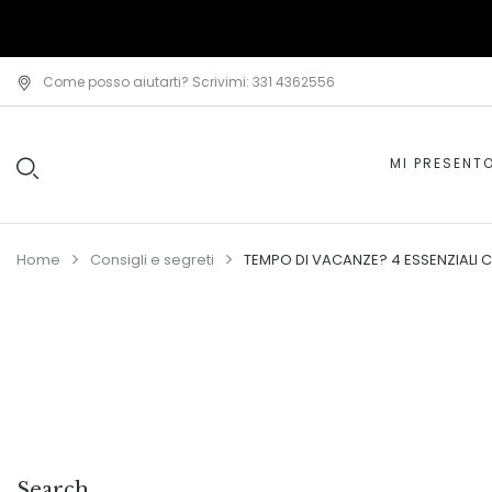
Come posso aiutarti? Scrivimi: 331 4362556
MI PRESENT
Home
Consigli e segreti
TEMPO DI VACANZE? 4 ESSENZIALI C
Search