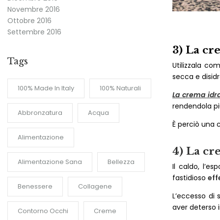
Novembre 2016
Ottobre 2016
Settembre 2016
3) La cr
Tags
Utilizzala c
secca e disid
100% Made In Italy
100% Naturali
La crema idr
rendendola pi
Abbronzatura
Acqua
È perciò una 
Alimentazione
4)
La cr
Alimentazione Sana
Bellezza
Il caldo, l’e
fastidioso
eff
Benessere
Collagene
L’eccesso di 
aver deterso i
Contorno Occhi
Creme