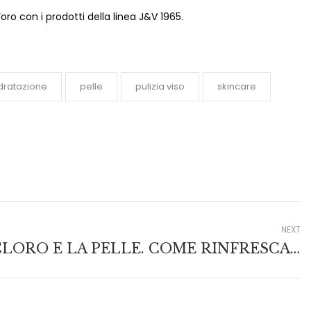
l’oro con i prodotti della linea J&V 1965.
dratazione
pelle
pulizia viso
skincare
NEXT
IL CLORO E LA PELLE. COME RINFRESCARSI IN PISCINA SENZA INTACCARE LA NOSTRA BELLEZZA