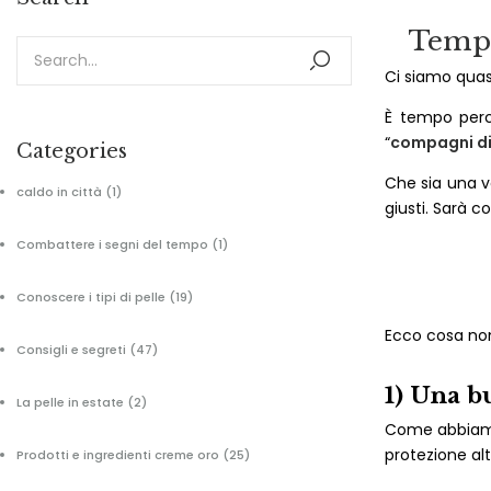
Tempo
Ci siamo quasi
È tempo perc
“
compagni di
Categories
Che sia una v
caldo in città
(1)
giusti. Sarà co
Combattere i segni del tempo
(1)
Conoscere i tipi di pelle
(19)
Ecco cosa non
Consigli e segreti
(47)
1) Una b
La pelle in estate
(2)
Come abbiamo 
protezione alt
Prodotti e ingredienti creme oro
(25)