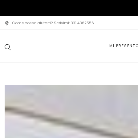
Come posso aiutarti? Scrivimi: 331 4362556
MI PRESENT