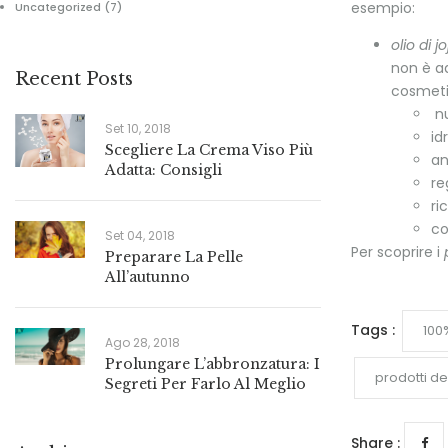
esempio:
Uncategorized
(7)
olio di j
non è ad
Recent Posts
cosmetic
nu
Set 10, 2018
id
Scegliere La Crema Viso Più
an
Adatta: Consigli
re
ri
co
Set 04, 2018
Per scoprire i
Preparare La Pelle
All’autunno
Tags :
100
Ago 28, 2018
Prolungare L’abbronzatura: I
prodotti de
Segreti Per Farlo Al Meglio
Share :