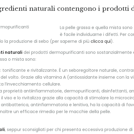
gredienti naturali contengono i prodotti 
La pelle grassa e quella mista sono t
è facile individuarne i difetti. Per c
do la produzione di sebo (per saperne di più
clicca qui
).
i naturali
dei prodotti dermopurificanti sono sostanzialmente es
assa o mista sono:
o
: tonificante e rivitalizzante. È un seboregoltore naturale, contr
 del volto. Grazie alla vitamina A (antiossidante insieme con la 
a l’invecchiamento cellulare.
ha proprietà antiinfiammatorie, dermopurificanti, disinfettanti, ant
 il viso e lo rivitalizza grazie alla capacità di stimolare la microci
: antibatterica, antinfiammatoria e lenitiva, ha la capacità di favori
inoltre un efficace rimedio per le macchie della pelle.
oli
, seppur sconsigliati per chi presenta eccessiva produzione di 