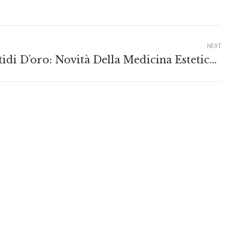
NEXT
Peptidi D’oro: Novità Della Medicina Estetica Per La Cura Del Viso.