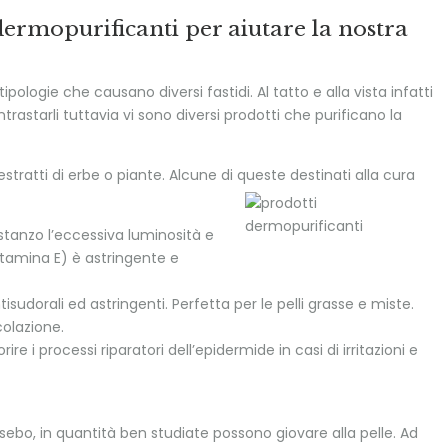
dermopurificanti per aiutare la nostra
ipologie che causano diversi fastidi. Al tatto e alla vista infatti
ontrastarli tuttavia vi sono diversi prodotti che purificano la
tratti di erbe o piante. Alcune di queste destinati alla cura
astanzo l’eccessiva luminosità e
vitamina E) è astringente e
isudorali ed astringenti. Perfetta per le pelli grasse e miste.
rcolazione.
re i processi riparatori dell’epidermide in casi di irritazioni e
sebo, in quantità ben studiate possono giovare alla pelle. Ad