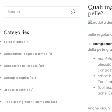
Quali in
pelle?
Categories
pelle regolan
caldo in città
(1)
Le
component
della pelle gr
Combattere i segni del tempo
(1)
carciof
oleosità
Conoscere i tipi di pelle
(19)
contrast
salvia
: 
Consigli e segreti
(47)
Tonifica
liquirizia
La pelle in estate
(2)
acne. È 
Prodotti e ingredienti creme oro
(25)
Anche alcuni