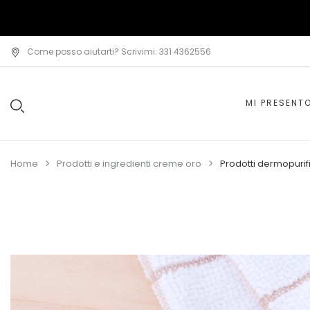
Come posso aiutarti? Scrivimi: 331 4362556
MI PRESENT
Home
Prodotti e ingredienti creme oro
Prodotti dermopurifi