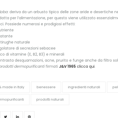
ojoba
: deriva da un arbusto tipico delle zone aride e desertiche n
atta per l’alimentazione, per questo viene utilizzato essenzialm
i. Possiede numerosi e prodigiosi effetti:
triente
ratante
tirughe naturale
golatore di secrezioni sebacee
cco di vitamine (E, B2, B3) e minerali
ntrasta desquamazioni, acne, prurito e funge anche da filtro so
prodotti dermopurificanti
firmati
J&V 1965
clicca qui
.
% made in Italy
benessere
ingredienti naturali
pel
rmopurificanti
prodotti naturali