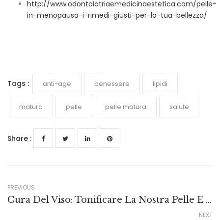
http://www.odontoiatriaemedicinaestetica.com/pelle-
in-menopausa-i-rimedi-giusti-per-la-tua-bellezza/
Tags :
anti-age
benessere
lipidi
matura
pelle
pelle matura
salute
Share :
PREVIOUS
Cura Del Viso: Tonificare La Nostra Pelle E Sentirci Più Rilassati
NEXT