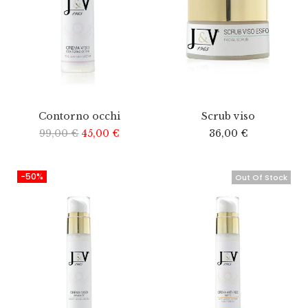
Contorno occhi
Scrub viso
99,00
€
45,00
€
36,00
€
-50%
Out Of Stock