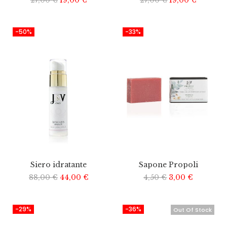
-50%
-33%
Siero idratante
Sapone Propoli
88,00
€
44,00
€
4,50
€
3,00
€
-29%
-36%
Out Of Stock