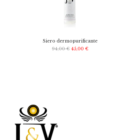
Siero dermopurificante
94,00
€
45,00
€