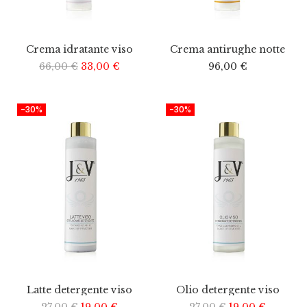
Crema idratante viso
Crema antirughe notte
66,00
€
33,00
€
96,00
€
-30%
-30%
Latte detergente viso
Olio detergente viso
27,00
€
19,00
€
27,00
€
19,00
€