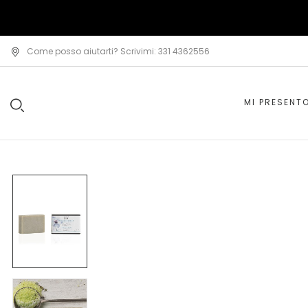
Come posso aiutarti? Scrivimi: 331 4362556
MI PRESENT