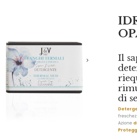
ID
OP
Il s
dete
rieq
rimu
di s
Deterg
freschez
Azione
d
Proteg