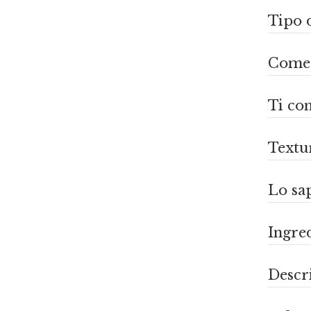
Tipo d
Come s
Ti con
Textu
Lo sap
Ingre
Descr