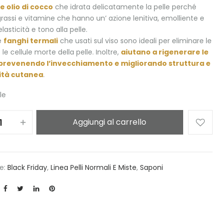
 olio di cocco
che idrata delicatamente la pelle perché
grassi e vitamine che hanno un’ azione lenitiva, emolliente e
asticità e tono alla pelle.
e
fanghi termali
che usati sul viso sono ideali per eliminare le
 le cellule morte della pelle. Inoltre,
aiutano a rigenerare le
, prevenendo l’invecchiamento e migliorando struttura e
cità cutanea
.
le
Aggiungi al carrello
e:
Black Friday
,
Linea Pelli Normali E Miste
,
Saponi