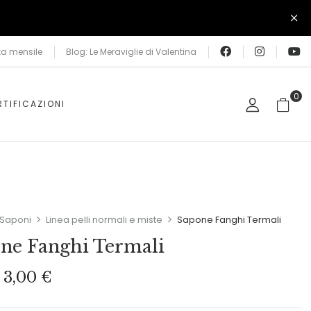
facebook
Instagram
Yo
ta mensile
Blog: Le Meraviglie di Valentina
0
TIFICAZIONI
Saponi
Linea pelli normali e miste
Sapone Fanghi Termali
ne Fanghi Termali
3,00
€