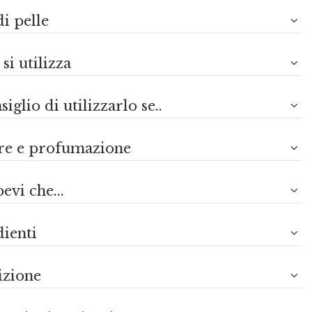
i pelle
i utilizza
siglio di utilizzarlo se..
re e profumazione
evi che...
dienti
izione