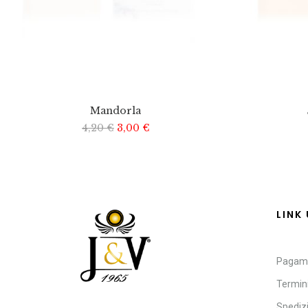
Mandorla
4,20
€
3,00
€
LINK 
Pagam
Termini
Spediz