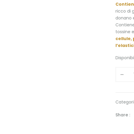
Contiene
ricco di 
donano el
Contien
tossine e
cellule
l’elasti
Disponibi
Categori
Share :