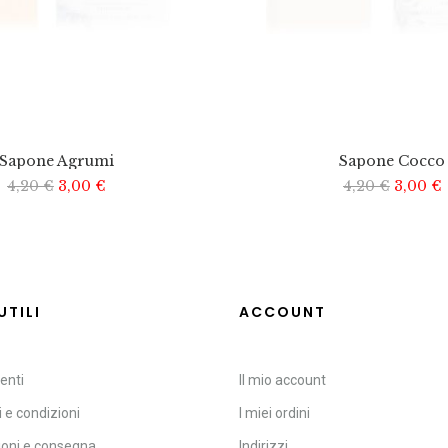
Sapone Agrumi
Sapone Cocco
4,20
€
3,00
€
4,20
€
3,00
€
UTILI
ACCOUNT
enti
Il mio account
 e condizioni
I miei ordini
ioni e consegna
Indirizzi