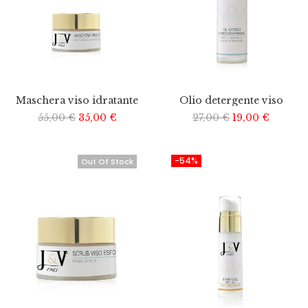
Maschera viso idratante
Olio detergente viso
55,00
€
35,00
€
27,00
€
19,00
€
-54%
Out Of Stock