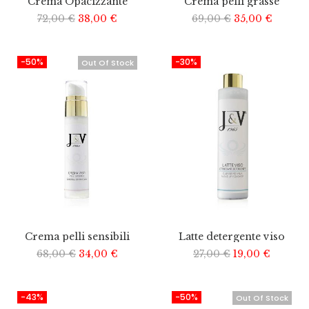
Crema Opacizzante
Crema pelli grasse
72,00
€
38,00
€
69,00
€
35,00
€
-50%
-30%
Out Of Stock
Crema pelli sensibili
Latte detergente viso
68,00
€
34,00
€
27,00
€
19,00
€
-43%
-50%
Out Of Stock