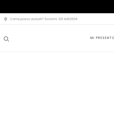
Come posso aiutarti? Scrivimi: 331 4362556
MI PRESENT