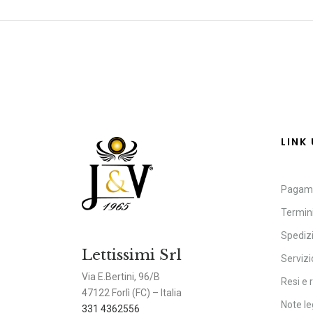
LINK 
Pagam
Termini
Spediz
Lettissimi Srl
Servizio
Via E.Bertini, 96/B
Resi e 
47122 Forlì (FC) – Italia
Note le
331 4362556