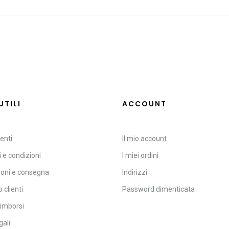
UTILI
ACCOUNT
enti
Il mio account
 e condizioni
I miei ordini
ioni e consegna
Indirizzi
 clienti
Password dimenticata
rimborsi
gali